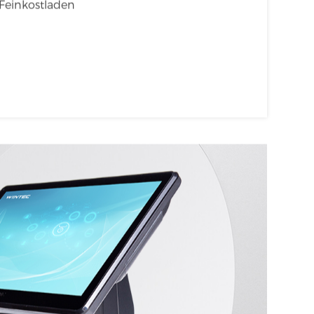
chmarkt
Imbissstube
Feinkostladen