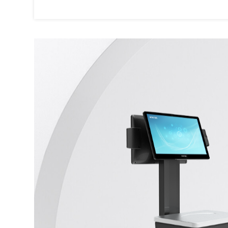
Imbissstube
Obstmarkt
Feinkostl
Mehr