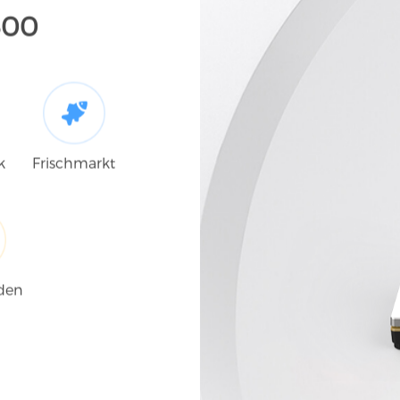
Einkaufszentrum
Mehr
300
k
Frischmarkt