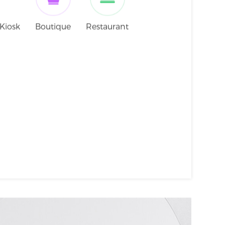
tronischer
unkt) AnyPOS80
Kiosk
Boutique
Restaurant